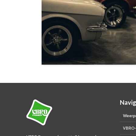
Navig
Weerpr
VBRO-