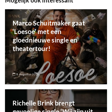
Mogelijk ook interessant
Marco Schuitmaker gaat
‘Loesoe’ met een
gloednieuwe single en
theatertour!
8 augustus 2026
Richelle Brink brengt
gevoelige single ‘Wij zijn uit