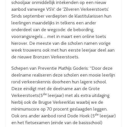
schooljaar onmiddellijk intekenden op een nieuw
aanbod vanwege VSV: de ‘Zilveren Verkeerstoets’.
Sinds september verdiepten de klastitularissen hun
leerlingen maandelijks in telkens een ander
onderdeel van de wegcode: de bebording,
voorrangsregels … met in maart een online toets
hierover. De meeste van die scholen namen vorige
week trouwens ook met hun eerste leerjaar deel aan
de nieuwe Bronzen Verkeerstoets.
Schepen van Preventie Mathijs Goderis: “Door deze
deelname realiseren deze scholen een mooie leerlijn
rond verkeerskennis doorheen hun lagere school.
Deze eindigt met de deelname aan de Grote
de
Verkeerstoets(5
leerjaar) met als extra uitdaging
hierbij ook de Brugse Verkeerklas waarbij we de
minimumscore op 70 procent geslaagden leggen.
de
Ook ons ander aanbod rond Dode Hoek (5
leerjaar)
en het fietsexamen (einde van de basisschool)