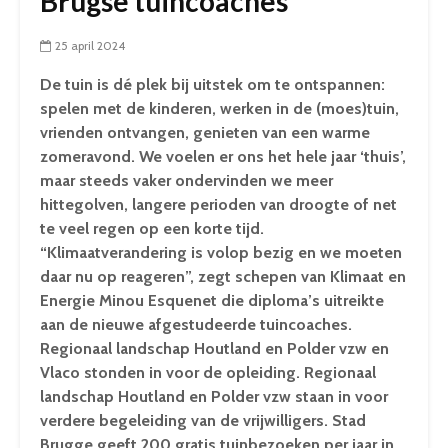
Brugse tuincoaches
25 april 2024
De tuin is dé plek bij uitstek om te ontspannen:
spelen met de kinderen, werken in de (moes)tuin,
vrienden ontvangen, genieten van een warme
zomeravond. We voelen er ons het hele jaar ‘thuis’,
maar steeds vaker ondervinden we meer
hittegolven, langere perioden van droogte of net
te veel regen op een korte tijd.
“Klimaatverandering is volop bezig en we moeten
daar nu op reageren”, zegt schepen van Klimaat en
Energie Minou Esquenet die diploma’s uitreikte
aan de nieuwe afgestudeerde tuincoaches.
Regionaal landschap Houtland en Polder vzw en
Vlaco stonden in voor de opleiding. Regionaal
landschap Houtland en Polder vzw staan in voor
verdere begeleiding van de vrijwilligers. Stad
Brugge geeft 200 gratis tuinbezoeken per jaar in