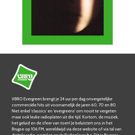
VBRO Evergreen brengt je 24 uur per dag onvergetelijke
commerciële hits uit voornamelijk de jaren 60, 70 en 80.
Niet enkel ‘classics’ en ‘evergreens’ om nooit te vergeten
maar ook leuke radioplaten uit die tijd. Kortom, de muziek,
het geluid en de sfeer van toen! Je beluistert ons in het
Brugse op 106 FM, wereldwijd via deze website of via tal van
digitale radio-portalen zoals Radioplayer.be. Dit is Brugges