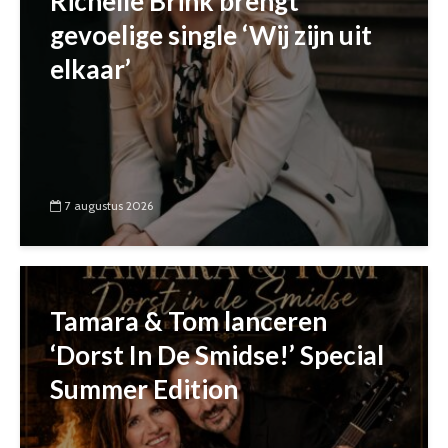
Richelle Brink brengt
gevoelige single ‘Wij zijn uit
elkaar’
7 augustus 2026
Tamara & Tom lanceren
‘Dorst In De Smidse!’ Special
Summer Edition