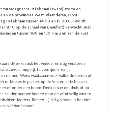
ot zaterdagnacht 19 februari (zware) storm en
st en de provincies West-Vlaanderen, Oost-
ag 18 februari tussen 14.00 en 19.00 uur wordt
acht 10 op de schaal van Beaufort) verwacht, met
rukwinden tussen 100 en 130 km/u en aan de kust
 aanrichten en ook het verkeer ernstig verstoren.
ade zoveel mogelijk te vermijden, kun je
elen nemen. Wees waakzaam voor vallende takken of
 of fietsen in parken, op de Vesten of in bossen.
atsen of onder een boom. Denk eraan om thuis of op
los zouden kunnen komen door de wind veilig vast te
bakken, ladders, fietsen, …) tijdig binnen. Is het niet
en, blijf dan binnen.”