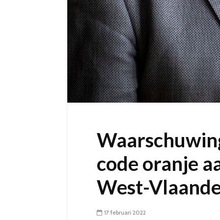
Waarschuwing
code oranje aa
West-Vlaand
17 februari 2022