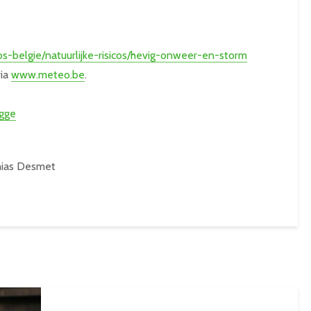
icos-belgie/natuurlijke-risicos/hevig-onweer-en-storm
via
www.meteo.be
.
gge
hias Desmet