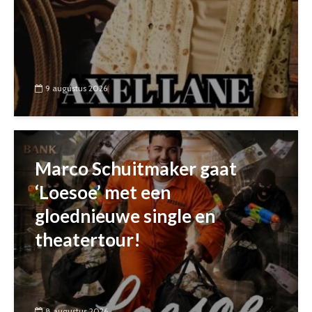
9 augustus 2026
Marco Schuitmaker gaat
‘Loesoe’ met een
gloednieuwe single en
theatertour!
8 augustus 2026