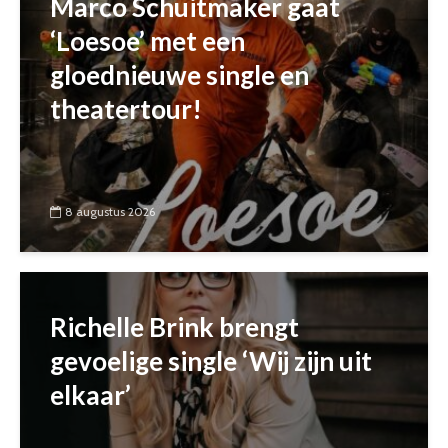
Marco Schuitmaker gaat
‘Loesoe’ met een
gloednieuwe single en
theatertour!
8 augustus 2026
Richelle Brink brengt
gevoelige single ‘Wij zijn uit
elkaar’