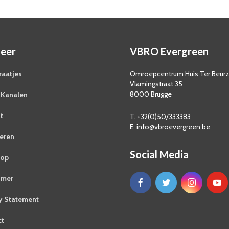
eer
VBRO Evergreen
aatjes
Omroepcentrum Huis Ter Beur
Vlamingstraat 35
8000 Brugge
Kanalen
t
T. +32(0)50/333383
E. info@vbroevergreen.be
eren
Social Media
op
imer
y Statement
ct