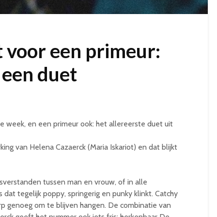
 voor een primeur:
 een duet
week, en een primeur ook: het allereerste duet uit
ing van Helena Cazaerck (Maria Iskariot) en dat blijkt
sverstanden tussen man en vrouw, of in alle
s dat tegelijk poppy, springerig en punky klinkt. Catchy
rp genoeg om te blijven hangen. De combinatie van
rck geeft het nummer ook iets fris: herkenbaar De