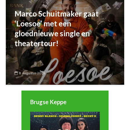
Marco Schuitmaker gaat
‘Loesoe’ met een
gloednieuwe single en
theatertour!
8 augustus 2026
Brugse Keppe