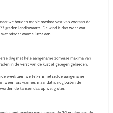
, maar we houden mooie maxima vast van vooraan de
 23 graden landinwaarts. De wind is dan weer wat
wat minder warme lucht aan.
erse dag met hele aangename zomerse maxima van
aden in de verst van de kust af gelegen gebieden.
nde week zien we telkens hetzelfde aangename
n weer fors warmer, maar dat is nog buiten de
 worden de kansen daarop wel groter.
erdag met maxima van vooraan de 20 graden aan de