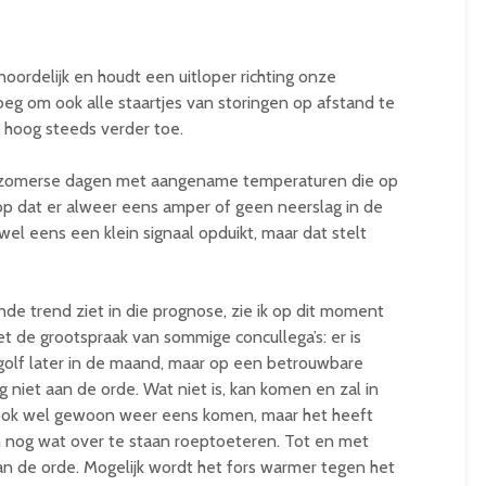
noordelijk en houdt een uitloper richting onze
oeg om ook alle staartjes van storingen op afstand te
 hoog steeds verder toe.
e zomerse dagen met aangename temperaturen die op
op dat er alweer eens amper of geen neerslag in de
wel eens een klein signaal opduikt, maar dat stelt
e trend ziet in die prognose, zie ik op dit moment
de grootspraak van sommige concullega’s: er is
golf later in de maand, maar op een betrouwbare
og niet aan de orde. Wat niet is, kan komen en zal in
 ook wel gewoon weer eens komen, maar het heeft
n nog wat over te staan roeptoeteren. Tot en met
n de orde. Mogelijk wordt het fors warmer tegen het